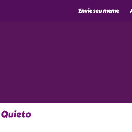
Envie seu meme
 Quieto