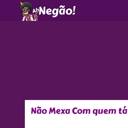
Ir
para
o
conteúdo
Não Mexa Com quem tá