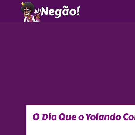
Ir
para
o
conteúdo
O Dia Que o Yolando C