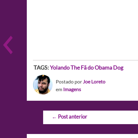
TAGS:
Yolando The Fã do Obama Dog
Postado por
Joe Loreto
em
Imagens
Navegação
←
Post anterior
de
Post