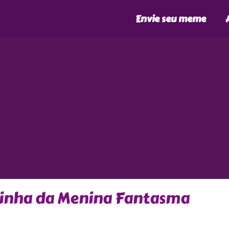
Envie seu meme
inha da Menina Fantasma