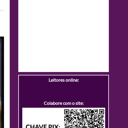
Leitores online:
Colabore com o site: