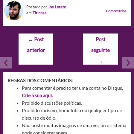
Postado por
Joe Loreto
Comentários
em
Tirinhas
Navegação
←
Post
Post
de
anterior
seguinte
Post
→
REGRAS DOS COMENTÁRIOS:
Para comentar é preciso ter uma conta no Disqus.
Crie a sua aqui.
Proibido discussões políticas.
Proibido racismo, homofobia ou qualquer tipo de
discurso de ódio.
Não poste muitas imagens de uma vez ou o sistema
pode considerar spam.