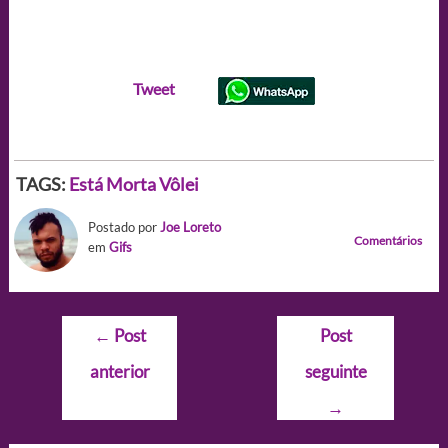
Tweet
TAGS:
Está Morta
Vôlei
Postado por
Joe Loreto
Comentários
em
Gifs
Navegação
←
Post
Post
de
anterior
seguinte
Post
→