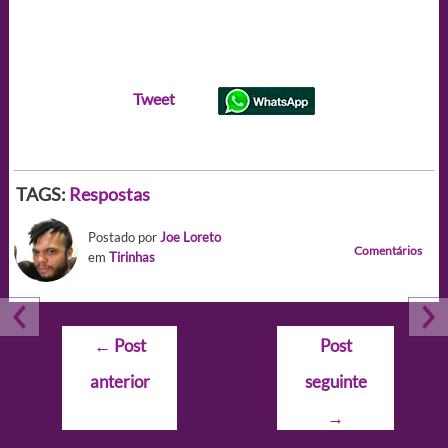
Tweet
TAGS:
Respostas
Postado por
Joe Loreto
Comentários
em
Tirinhas
Navegação
←
Post
Post
de
anterior
seguinte
Post
→