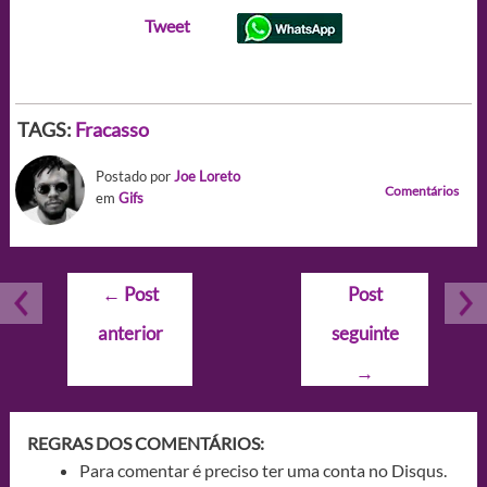
Tweet
TAGS:
Fracasso
Postado por
Joe Loreto
Comentários
em
Gifs
Navegação
←
Post
Post
de
anterior
seguinte
Post
→
REGRAS DOS COMENTÁRIOS:
Para comentar é preciso ter uma conta no Disqus.