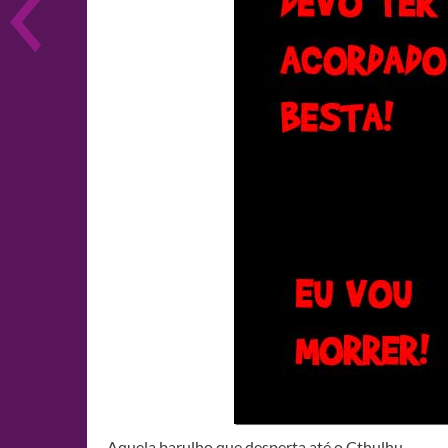
Aquela barulho que desperta até o Cthulhu.