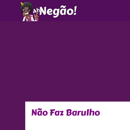
Ir
para
o
conteúdo
Não Faz Barulho