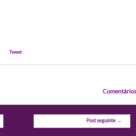
Tweet
Comentário
Post seguinte
→