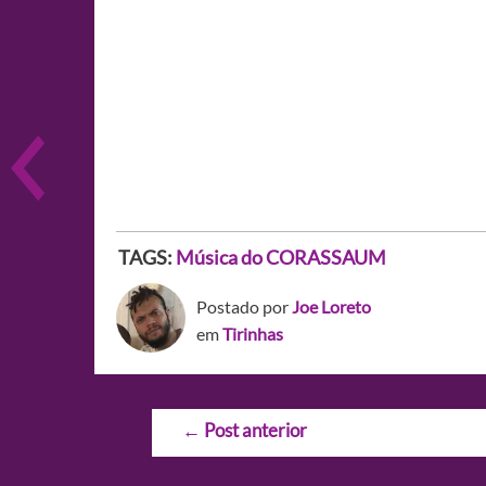
TAGS:
Música do CORASSAUM
Postado por
Joe Loreto
em
Tirinhas
Navegação
←
Post anterior
de
Post