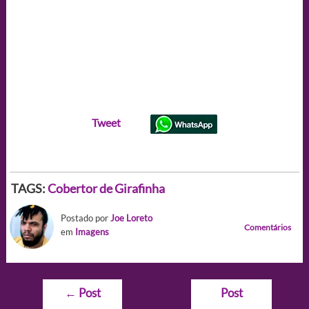
Tweet
TAGS:
Cobertor de Girafinha
Postado por
Joe Loreto
Comentários
em
Imagens
Navegação
←
Post
Post
de