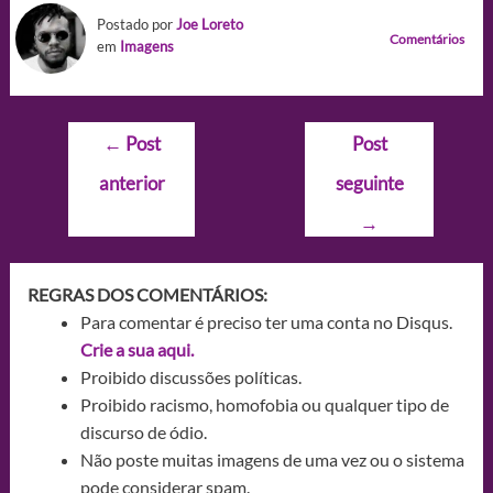
Postado por
Joe Loreto
Comentários
em
Imagens
Navegação
←
Post
Post
de
anterior
seguinte
Post
→
REGRAS DOS COMENTÁRIOS:
Para comentar é preciso ter uma conta no Disqus.
Crie a sua aqui.
Proibido discussões políticas.
Proibido racismo, homofobia ou qualquer tipo de
discurso de ódio.
Não poste muitas imagens de uma vez ou o sistema
pode considerar spam.