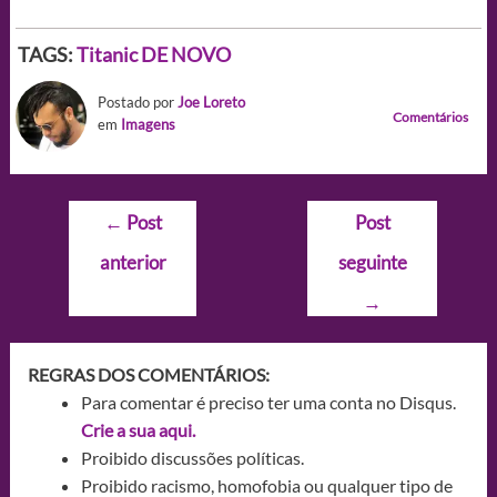
TAGS:
Titanic DE NOVO
Postado por
Joe Loreto
Comentários
em
Imagens
Navegação
←
Post
Post
de
anterior
seguinte
Post
→
REGRAS DOS COMENTÁRIOS:
Para comentar é preciso ter uma conta no Disqus.
Crie a sua aqui.
Proibido discussões políticas.
Proibido racismo, homofobia ou qualquer tipo de