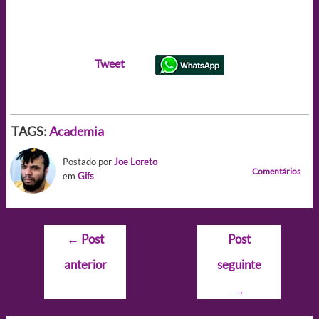
Tweet
TAGS:
Academia
Postado por
Joe Loreto
Comentários
em
Gifs
Navegação
←
Post
Post
de
anterior
seguinte
Post
→