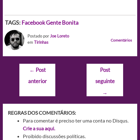
TAGS:
Facebook
Gente Bonita
Postado por
Joe Loreto
Comentários
em
Tirinhas
Navegação
←
Post
Post
de
anterior
seguinte
Post
→
REGRAS DOS COMENTÁRIOS:
Para comentar é preciso ter uma conta no Disqus.
Crie a sua aqui.
Proibido discussões políticas.