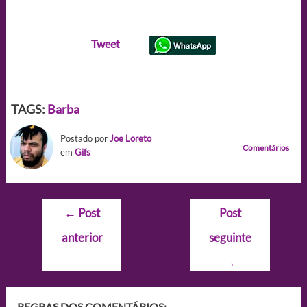
Tweet
TAGS:
Barba
Postado por
Joe Loreto
Comentários
em
Gifs
Navegação
←
Post
Post
de
anterior
seguinte
Post
→
REGRAS DOS COMENTÁRIOS: