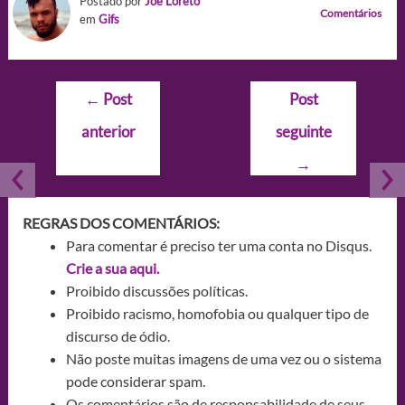
Postado por
Joe Loreto
Comentários
em
Gifs
Navegação
←
Post
Post
de
anterior
seguinte
Post
→
REGRAS DOS COMENTÁRIOS:
Para comentar é preciso ter uma conta no Disqus.
Crie a sua aqui.
Proibido discussões políticas.
Proibido racismo, homofobia ou qualquer tipo de
discurso de ódio.
Não poste muitas imagens de uma vez ou o sistema
pode considerar spam.
Os comentários são de responsabilidade de seus