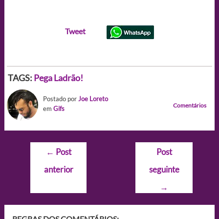
Tweet
TAGS:
Pega Ladrão!
Postado por
Joe Loreto
Comentários
em
Gifs
Navegação
←
Post
Post
de
anterior
seguinte
Post
→
REGRAS DOS COMENTÁRIOS: