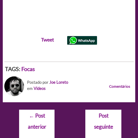
Tweet
TAGS:
Focas
Postado por
Joe Loreto
Comentários
em
Videos
Navegação
←
Post
Post
de
anterior
seguinte
Post
→