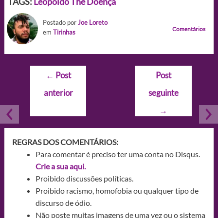
TAGS:
Leopoldo The Doença
Postado por
Joe Loreto
Comentários
em
Tirinhas
Navegação
←
Post
Post
de
anterior
seguinte
Post
→
REGRAS DOS COMENTÁRIOS:
Para comentar é preciso ter uma conta no Disqus.
Crie a sua aqui.
Proibido discussões políticas.
Proibido racismo, homofobia ou qualquer tipo de
discurso de ódio.
Não poste muitas imagens de uma vez ou o sistema