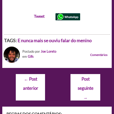
Tweet
TAGS:
E nunca mais se ouviu falar do menino
Postado por
Joe Loreto
Comentários
em
Gifs
Navegação
←
Post
Post
de
anterior
seguinte
Post
→
REGRAS DOS COMENTÁRIOS: