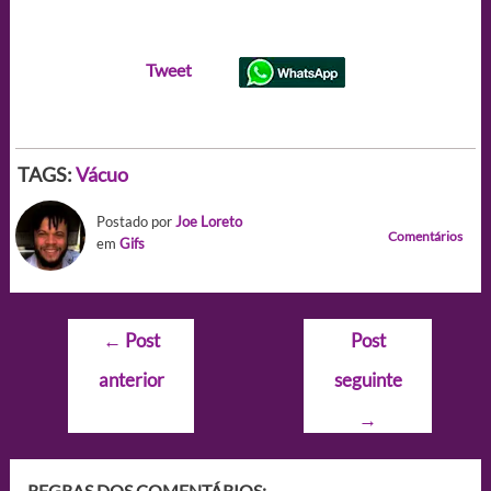
Tweet
TAGS:
Vácuo
Postado por
Joe Loreto
Comentários
em
Gifs
Navegação
←
Post
Post
de
anterior
seguinte
Post
→
REGRAS DOS COMENTÁRIOS: