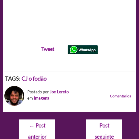
Tweet
TAGS:
CJ o fodão
Postado por
Joe Loreto
Comentários
em
Imagens
Navegação
←
Post
Post
de
anterior
seguinte
Post