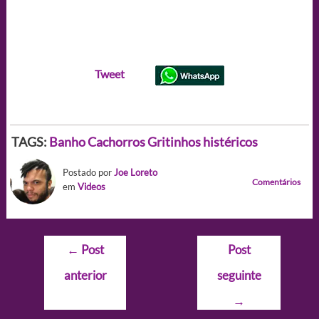
Tweet
TAGS:
Banho
Cachorros
Gritinhos histéricos
Postado por
Joe Loreto
Comentários
em
Videos
Navegação
←
Post
Post
de
anterior
seguinte
Post
→