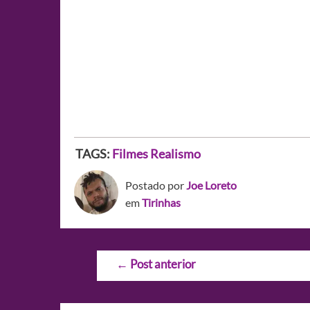
TAGS:
Filmes
Realismo
Postado por
Joe Loreto
em
Tirinhas
Navegação
←
Post anterior
de
Post