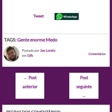
Tweet
TAGS:
Gente enorme
Medo
Postado por
Joe Loreto
Comentários
em
Gifs
Navegação
←
Post
Post
de
anterior
seguinte
Post
→
REGRAS DOS COMENTÁRIOS: