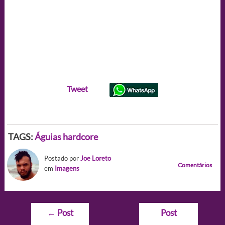
Tweet
TAGS:
Águias hardcore
Postado por
Joe Loreto
Comentários
em
Imagens
Navegação
←
Post
Post
de