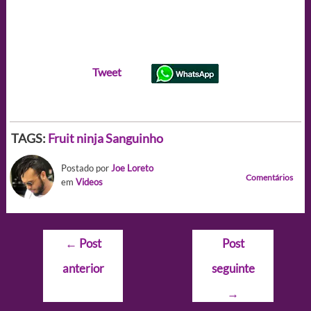
Tweet
TAGS:
Fruit ninja
Sanguinho
Postado por
Joe Loreto
Comentários
em
Videos
Navegação
←
Post
Post
de
anterior
seguinte
Post
→