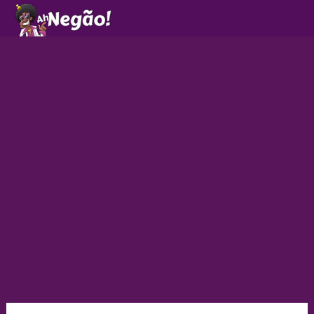
Ir
para
o
conteúdo