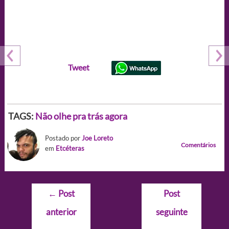
Tweet
TAGS:
Não olhe pra trás agora
Postado por
Joe Loreto
Comentários
em
Etcéteras
Navegação
←
Post
Post
de
anterior
seguinte
Post