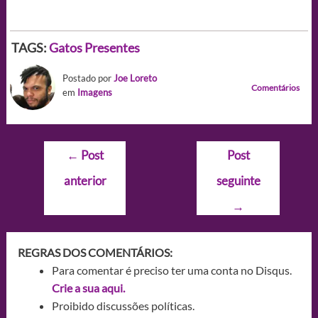
TAGS:
Gatos
Presentes
Postado por
Joe Loreto
Comentários
em
Imagens
Navegação
←
Post
Post
de
anterior
seguinte
Post
→
REGRAS DOS COMENTÁRIOS:
Para comentar é preciso ter uma conta no Disqus.
Crie a sua aqui.
Proibido discussões políticas.