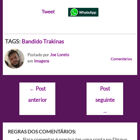
Tweet
TAGS:
Bandido Trakinas
Postado por
Joe Loreto
Comentários
em
Imagens
Navegação
←
Post
Post
de
anterior
seguinte
Post
→
REGRAS DOS COMENTÁRIOS:
Para comentar é preciso ter uma conta no Disqus.