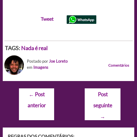
Tweet
TAGS:
Nada é real
Postado por
Joe Loreto
Comentários
em
Imagens
Navegação
←
Post
Post
de
anterior
seguinte
Post
→
REGRAS DOS COMENTÁRIOS: