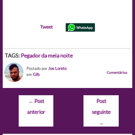
Tweet
TAGS:
Pegador da meia noite
Postado por
Joe Loreto
Comentários
em
Gifs
Navegação
←
Post
Post
de
anterior
seguinte
Post
→