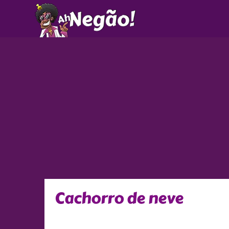
Ir
para
o
conteúdo
Cachorro de neve