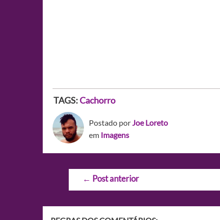
TAGS:
Cachorro
Postado por
Joe Loreto
em
Imagens
Navegação
←
Post anterior
de
Post