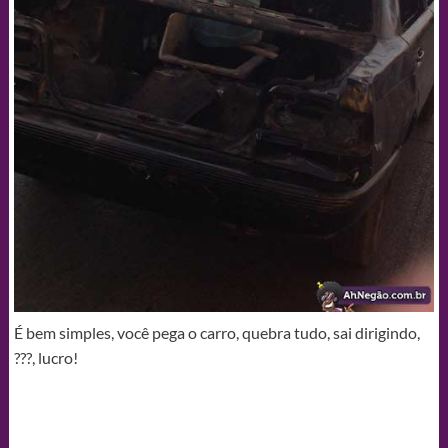
É bem simples, você pega o carro, quebra tudo, sai dirigindo,
???, lucro!