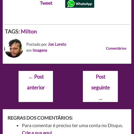
Tweet
TAGS:
Milton
Postado por
Joe Loreto
Comentários
em
Imagens
Navegação
←
Post
Post
de
anterior
seguinte
Post
→
REGRAS DOS COMENTÁRIOS:
Para comentar é preciso ter uma conta no Disqus.
Crie a sua aqui.