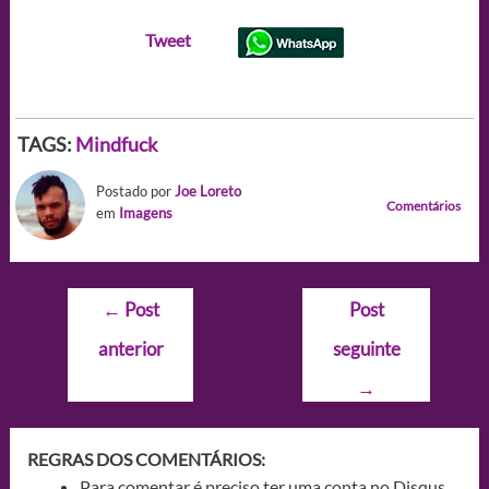
Tweet
TAGS:
Mindfuck
Postado por
Joe Loreto
Comentários
em
Imagens
Navegação
←
Post
Post
de
anterior
seguinte
Post
→
REGRAS DOS COMENTÁRIOS:
Para comentar é preciso ter uma conta no Disqus.