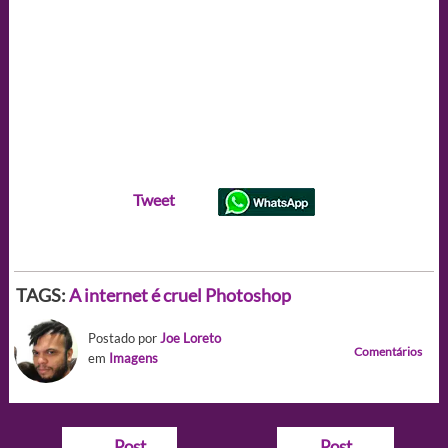
Tweet
TAGS:
A internet é cruel
Photoshop
Postado por
Joe Loreto
Comentários
em
Imagens
Navegação
←
Post
Post