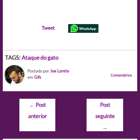
Tweet
TAGS:
Ataque do gato
Postado por
Joe Loreto
Comentários
em
Gifs
Navegação
←
Post
Post
de
anterior
seguinte
Post
→