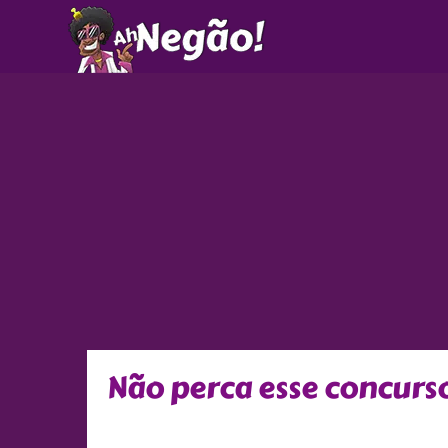
Ir
para
o
conteúdo
Não perca esse concurs