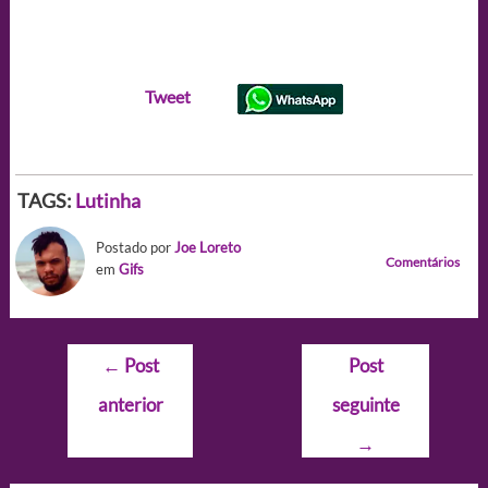
Tweet
TAGS:
Lutinha
Postado por
Joe Loreto
Comentários
em
Gifs
Navegação
←
Post
Post
de
anterior
seguinte
Post
→