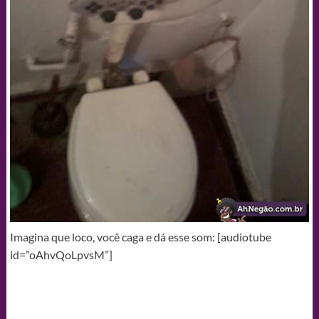
Imagina que loco, você caga e dá esse som: [audiotube
id=”oAhvQoLpvsM”]