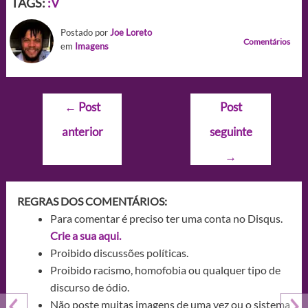
TAGS:
:V
Postado por
Joe Loreto
Comentários
em
Imagens
Navegação
←
Post
Post
de
anterior
seguinte
Post
→
REGRAS DOS COMENTÁRIOS:
Para comentar é preciso ter uma conta no Disqus.
Crie a sua aqui.
Proibido discussões políticas.
Proibido racismo, homofobia ou qualquer tipo de
discurso de ódio.
Não poste muitas imagens de uma vez ou o sistema