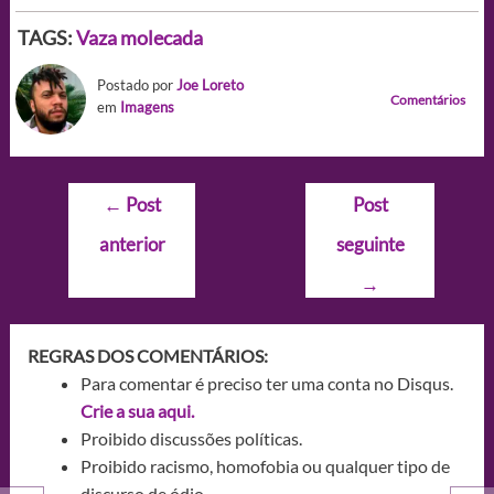
TAGS:
Vaza molecada
Postado por
Joe Loreto
Comentários
em
Imagens
Navegação
←
Post
Post
de
anterior
seguinte
Post
→
REGRAS DOS COMENTÁRIOS:
Para comentar é preciso ter uma conta no Disqus.
Crie a sua aqui.
Proibido discussões políticas.
Proibido racismo, homofobia ou qualquer tipo de
discurso de ódio.