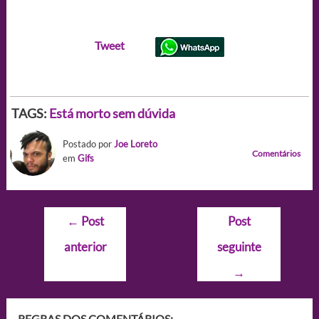
Tweet
TAGS:
Está morto sem dúvida
Postado por
Joe Loreto
Comentários
em
Gifs
Navegação
←
Post
Post
de
anterior
seguinte
Post
→
REGRAS DOS COMENTÁRIOS: