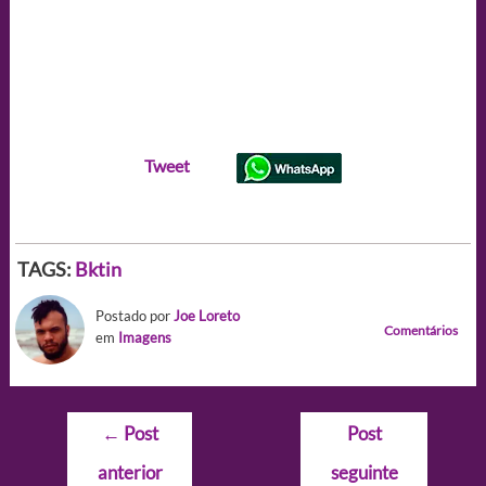
Tweet
TAGS:
Bktin
Postado por
Joe Loreto
Comentários
em
Imagens
Navegação
←
Post
Post
de
anterior
seguinte
Post