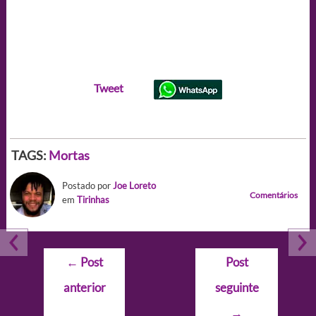
Tweet
TAGS:
Mortas
Postado por
Joe Loreto
Comentários
em
Tirinhas
Navegação
←
Post
Post
de
anterior
seguinte
Post
→