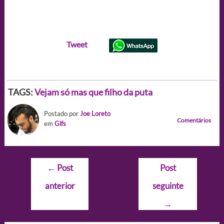
Tweet
TAGS:
Vejam só mas que filho da puta
Postado por
Joe Loreto
Comentários
em
Gifs
Navegação
←
Post
Post
de
anterior
seguinte
Post
→