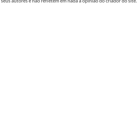
seus autores e não refletem em nada a opinião do criador do site.