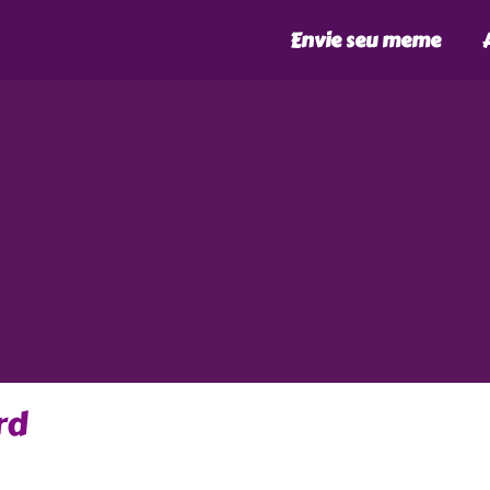
Envie seu meme
rd