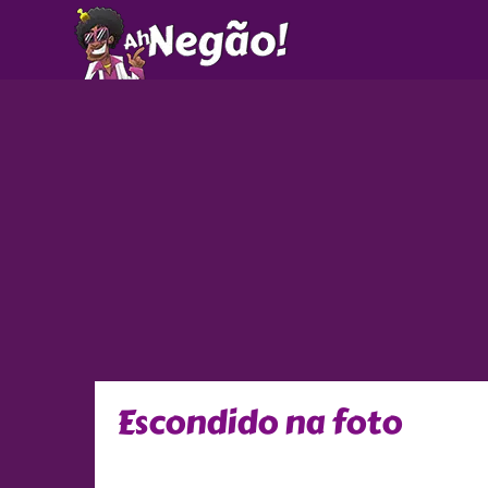
Ir
para
o
conteúdo
Escondido na foto